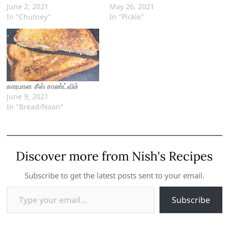
June 2, 2021
May 26, 2021
In "Chutney"
In "Pickle"
காரமான சீஸ் சாண்ட்விச்
June 9, 2021
In "Bread/Naan"
Discover more from Nish's Recipes
Subscribe to get the latest posts sent to your email.
Type your email…
Subscribe