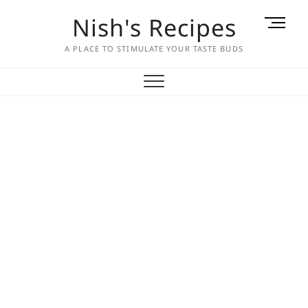
Skip
Nish's Recipes
M
to
e
content
A PLACE TO STIMULATE YOUR TASTE BUDS
n
u
B
u
t
t
o
n