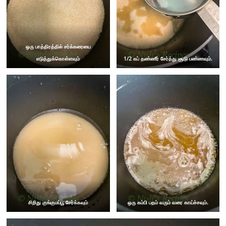
ஒரு பாத்திரத்தில் சர்க்கரையை
எடுத்துக்கொள்ளவும்
1/2 கப் தண்ணீர் சேர்த்து சூடு பண்ணவும்.
சிறிது குங்குமப்பூ சேர்க்கவும்
ஒரு கம்பி பதம் வரும் வரை காய்ச்சவும்.