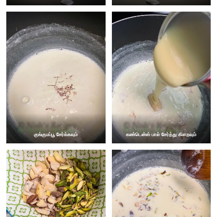
குங்குமப்பூ சேர்க்கவும்
கண்டென்ஸ் பால் சேர்த்து கிளறவும்