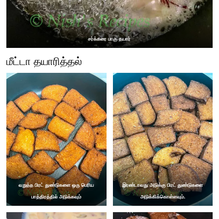
சர்க்கரை பாகு தயார்
மீட்டா தயாரித்தல்
வறுத்த பிரட் துண்டுகளை ஒரு பெரிய
இரண்டாவது அடுக்கு பிரட் துண்டுகளை
பாத்திரத்தில் அடுக்கவும்
அடுக்கிக்கொள்ளவும்.