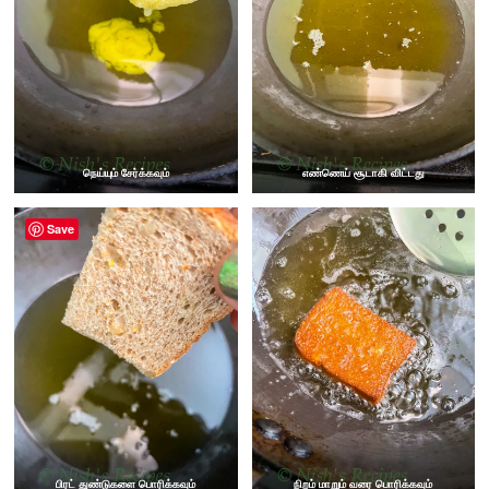
நெய்யும் சேர்க்கவும்
எண்ணெய் சூடாகி விட்டது
Save
பிரட் துண்டுகளை பொரிக்கவும்
நிறம் மாறும் வரை பொரிக்கவும்