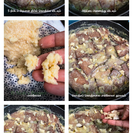
5 நிமிடம் மிதமான தீயில் கொதிக்க விடவும்
அடுப்பை அணைத்து விடவும்
பால்கோவா
கொஞ்சம் கொஞ்சமாக பால்கோவா தூவவும்