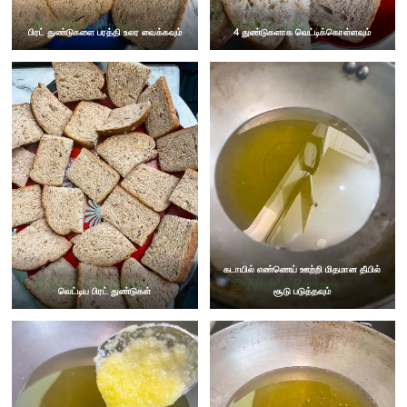
பிரட் துண்டுகளை பரத்தி உலர வைக்கவும்
4 துண்டுகளாக வெட்டிக்கொள்ளவும்
கடாயில் எண்ணெய் ஊற்றி மிதமான தீயில்
வெட்டிய பிரட் துண்டுகள்
சூடு படுத்தவும்