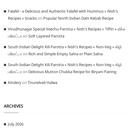
Falafel - a Delicious and Authentic Falafel with Hummus » Nish's
Recipes » Snacks
on
Popular North Indian Dahi Kebab Recipe
Virudhunagar Special Veechu Parotta » Nish's Recipes » Tiffin » வீச்சு
பரோட்டா
on
Soft Layered Parotta
South Indian Delight Kili Parotta » Nish's Recipes » Non-Veg » கிழி
பரோட்டா
on
Rich and Simple Empty Salna or Plain Salna
South Indian Delight Kili Parotta » Nish's Recipes » Non-Veg » கிழி
பரோட்டா
on
Delicious Mutton Chukka Recipe for Biryani Pairing
Kindery
on
Tirunelveli Halwa
ARCHIVES
July 2026