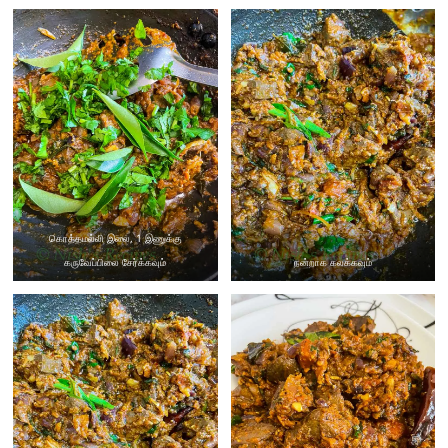
கொத்தமல்லி இலை, 1 இணுக்கு
கருவேப்பிலை சேர்க்கவும்
நன்றாக கலக்கவும்