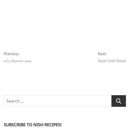
Post
Previous
Next
Previous
Next
post:
post:
கம்பு தோசை மாவு
Goat Liver Roast
navigation
Search
…
SUBSCRIBE TO NISH RECIPES!