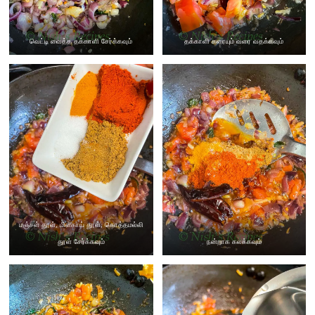
வெட்டி வைத்த தக்காளி சேர்க்கவும்
தக்காளி கரையும் வரை வதக்கவும்
மஞ்சள் தூள், மிளகாய் தூள், கொத்தமல்லி
தூள் சேர்க்கவும்
நன்றாக கலக்கவும்