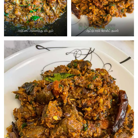
அடுப்பை அணைத்து விடவும்
ஆட்டு ஈரல் ரோஸ்ட் தயார்